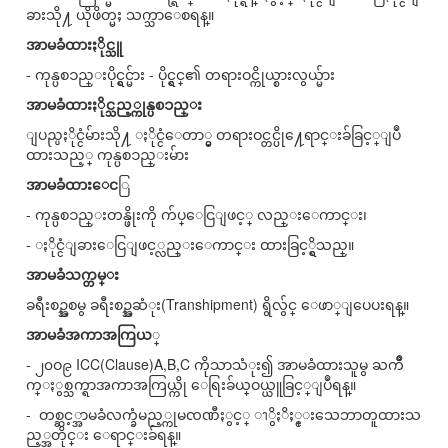
ခားသို႔ ယိုဖိတ္မႈ သက္သာေစရန္။
အာမခံထားႏိုင္သူ
- ကုန္ပစၥည္းပိုင္ရွင္မ်ား - ပိုင္ရွင္၏ တရားဝင္ကိုယ္စားလွယ္မ်ား
အာမခံထားႏိုင္သည့္ကုန္ပစၥည္း
ျပည္ပႏိုင္ငံမ်ားသို႔ ႏိုင္ငံေတာ္မွ တရားဝင္တင္ပို႔ေရာင္းခ်ခြင့္ျပဳ
ထားသည့္ ကုန္ပစၥည္းမ်ား
အာမခံထားေင
ြ
- ကုန္ပစၥည္းတန္ဖိုးကို က်ပ္ေငြျဖင့္ လည္းေကာင္း၊
- ႏိုင္ငံျခားေငြျဖင့္လည္းေကာင္း ထားခြင့္ရွိသည္။
အာမခံသက္တမ္း
ခရီးစဥ္အစမွ ခရီးစဥ္အဆံုး(Transhipment) ရွိလွ်င္ ေဖာ္ျပေပးရန္။
အာမခံအကာအကြယ
္
- ၂၀ဝ၉ ICC(Clause)A,B,C ကိုသာသံုး၍ အာမခံထားသူမွ ႀကိဳ
က္ႏွစ္သက္ရာအကာအကြယ္ကို ေရြးခ်ယ္ဝယ္ယူခြင့္ျပဳရန္။
- တစ္ဆင့္အာမခံလက္ခံမည့္ကုမၸဏီႏွင့္ ၫွိႏိႈ္င္းသေဘာတူထားသ
ည့္အတိုင္း ေရာင္းခ်ရန္။