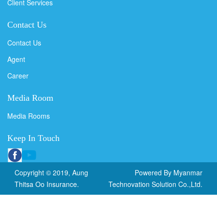
Client Services
Contact Us
Contact Us
Agent
Career
Media Room
Media Rooms
Keep In Touch
Copyright © 2019,
Aung
Powered By
Myanmar
Thitsa Oo Insurance.
Technovation Solution Co.,Ltd
.