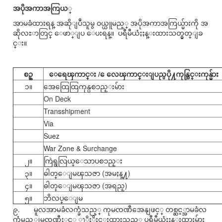
အပိုအကာအကြယ
္
အာမခံထားရန္ အဆိုျပဳသူမွ ဝယ္ယူမည့္ အပိုအကာအကြယ္မ်ားကို အ
ဆိုလႊာတြင္ ေဖာ္ျပ ေပးရန္။ ပရီမီယံႏႈန္းထားသတ္မွတ္ျခ
င္း။
စဥ္
ေရေၾကာင္း / ေလေၾကာင္းျပည္ပပို႔ကုန္သြင္းကုန္မ်ား
၁။
အေထြေထြကုန္ပစၥည္းမ်ား
On Deck
Transshipment
Via
Suez
War Zone & Surchange
၂။
ကြဲရွလြယ္ေသာပစၥည္း
၃။
ဓါတ္ေျမၾသဇာ (အမႈန္႔)
၄။
ဓါတ္ေျမၾသဇာ (အရည္)
၅။
ဘိလပ္ေျမ
၉. မူလအာမခံလက္ခံသည့္ ကုမၸဏီအေနျဖင့္ တစ္ဆင့္အာမခံလ
က္ခံမည့္ကုမၸဏီႏွင့္ ၫွိႏိႈင္းထားသည့္ ပရီမီယံႏႈန္းထားမ်ား