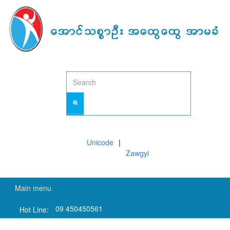
Skip
to
main
content
Unicode
Zawgyi
Main menu
09 450450561
Hot Line: