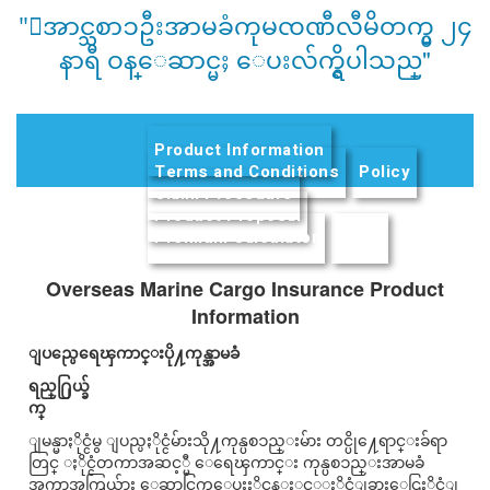
"ေအာင္သစာၥဦးအာမခံကုမၸဏီလီမိတက္မွ ၂၄
နာရီ ဝန္ေဆာင္မႈ ေပးလ်က္ရွိပါသည္"
Product Information
(active tab)
Terms and Conditions
Policy
Claim Procedure
Product Proposal
Premium Calculator
FAQs
Overseas Marine Cargo Insurance Product
Information
ျပည္ပေရေၾကာင္းပို႔ကုန္အာမခံ
ရည္႐ြယ္ခ်
က္
ျမန္မာႏိုင္ငံမွ ျပည္ပႏိုင္ငံမ်ားသို႔ကုန္ပစၥည္းမ်ား တင္ပို႔ေရာင္းခ်ရာ
တြင္ ႏိုင္ငံတကာအဆင့္မီ ေရေၾကာင္း ကုန္ပစၥည္းအာမခံ
အကာအကြယ္မ်ား ေဆာင္ရြက္ေပးႏိုင္ရန္ႏွင့္ႏိုင္ငံျခားေငြႏိုင္ငံျ