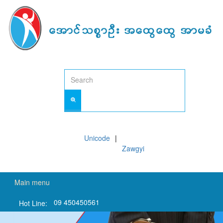
Skip
to
main
content
Unicode
Zawgyi
Main menu
09 450450561
Hot Line: