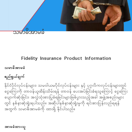
သမာဓိအာမခံ
သမာဓိအာမခံ
Fidelity Insurance Product Information
သမာဓိအာမခံ
ရည်ရွယ်ချက်
နိုင်ငံပိုင်လုပ်ငန်းများ၊ သမဝါယမပိုင်လုပ်ငန်းများ နှင့် ပုဂ္ဂလိကလုပ်ငန်းများတွင်
ငွေကြေးကို တာဝန်ယူထိန်းသိမ်းရန် တာဝန် ပေးအပ်ခြင်းခံရသူကြောင့် ငွေကြေး
ပျောက်ဆုံးခြင်း၊ အလွဲသုံးစားပြုခံရခြင်းများဖြစ်ပွားသည့်အခါ အဖွဲ့အစည်းများ
တွင် နစ်နာဆုံးရှုံးရပါသည်။ အဆိုပါနစ်နာဆုံးရှုံးမှုကို ရင်းစားပြန်လည်ရရန်
အတွက် သမာဓိအာမခံကို ထားရှိ နိုင်ပါသည်။
အာမခံထားသူ