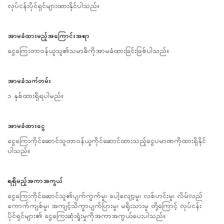
လုပ်ငန်းပိုင်ရှင်များထားနိုင်ပါသည်။
အာမခံထားမည့်အကြောင်းအရာ
ငွေကြေးတာဝန်ယူသူ၏သမာဓိကိုအာမခံထားခြင်းဖြစ်ပါသည်။
အာမခံသက်တမ်း
၁ နှစ်ထားရှိရပါမည်။
အာမခံထားငွေ
ငွေကြေးကိုင်ဆောင်သူတာဝန်ယူကိုင်ဆောင်ထားသည့်ငွေပမာဏကိုထားရှိနိုင်
ပါသည်။
ရရှိမည့်အကာအကွယ်
ငွေကြေးကိုင်ဆောင်သူ၏ပျက်ကွက်မှု၊ ပေါ့လျော့မှု၊ လစ်ဟင်းမှု၊ လိမ်လည်
ကောက်ကျစ်မှု၊ အကျင့်သိက္ခာပျက်ပြားမှု၊ မရိုးသားမှု တို့ကြောင့် လုပ်ငန်း
ပိုင်ရှင်များ၏ ငွေကြေးဆုံးရှုံးမှုကိုအကာအကွယ်ပေးပါသည်။